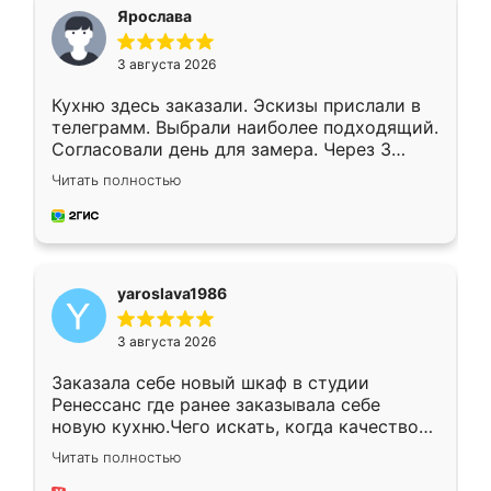
я хотела.
Ярослава
3 августа 2026
Кухню здесь заказали. Эскизы прислали в
телеграмм. Выбрали наиболее подходящий.
Согласовали день для замера. Через 3
недели кухня была уже готова. Остались
Читать полностью
довольны работой. Спасибо Ренессанс
мебель за качественную работу!
yaroslava1986
3 августа 2026
Заказала себе новый шкаф в студии
Ренессанс где ранее заказывала себе
новую кухню.Чего искать, когда качеством
вполне довольна. Служит кухня уже почти
Читать полностью
два года, нареканий нет.