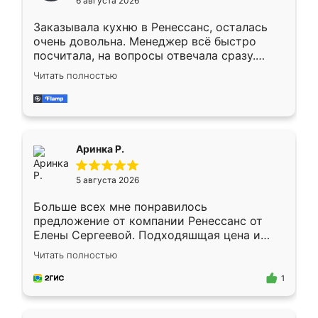
6 августа 2026
мебели буду заказывать только здесь.
Заказывала кухню в Ренессанс, осталась
очень довольна. Менеджер всё быстро
посчитала, на вопросы отвечала сразу.
Замерщик приехал в субботу, подошёл к
Читать полностью
делу со всей ответственностью. Собрали
за день, ребята работали аккуратно, даже
пыли почти не было. Качество отличное,
ящики ходят плавно, ничего не скрипит.
Всё подошло как влитое.
Аринка Р.
5 августа 2026
Больше всех мне понравилось
предложение от компании Ренессанс от
Елены Сергеевой. Подходяшщая цена и
короткие сроки изготовления. Приехавший
Читать полностью
для замера сотрудник Владислав
предложил по моему эскизу самый
1
подходящий вариант шкафа. Немного его
видоизменил, получилось даже лучше, чем