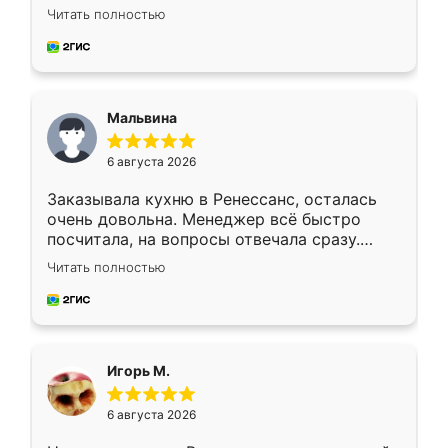
Ждал меньше месяца, сборщик с прямыми
Читать полностью
руками. По цене вышло адекватно.
Рекомендую!
Мальвина
6 августа 2026
Заказывала кухню в Ренессанс, осталась
очень довольна. Менеджер всё быстро
посчитала, на вопросы отвечала сразу.
Замерщик приехал в субботу, подошёл к
Читать полностью
делу со всей ответственностью. Собрали
за день, ребята работали аккуратно, даже
пыли почти не было. Качество отличное,
ящики ходят плавно, ничего не скрипит.
Всё подошло как влитое.
Игорь М.
6 августа 2026