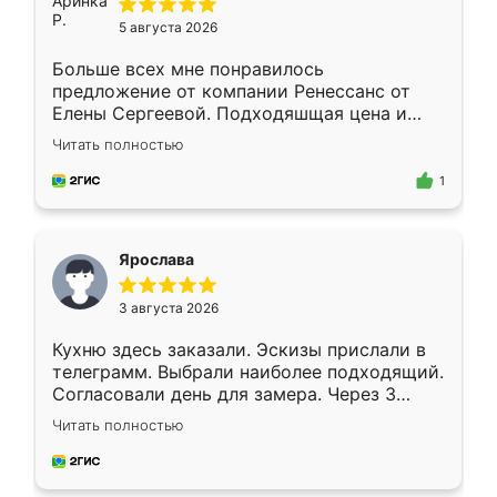
5 августа 2026
Больше всех мне понравилось
предложение от компании Ренессанс от
Елены Сергеевой. Подходяшщая цена и
короткие сроки изготовления. Приехавший
Читать полностью
для замера сотрудник Владислав
предложил по моему эскизу самый
1
подходящий вариант шкафа. Немного его
видоизменил, получилось даже лучше, чем
я хотела.
Ярослава
3 августа 2026
Кухню здесь заказали. Эскизы прислали в
телеграмм. Выбрали наиболее подходящий.
Согласовали день для замера. Через 3
недели кухня была уже готова. Остались
Читать полностью
довольны работой. Спасибо Ренессанс
мебель за качественную работу!