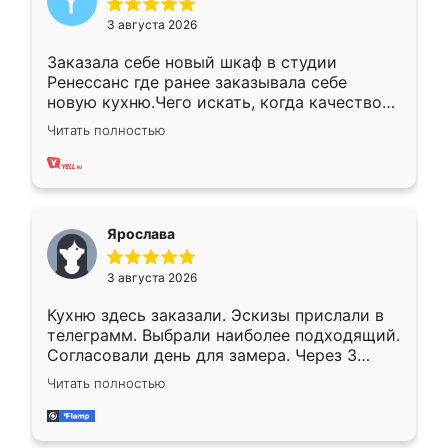
3 августа 2026
Заказала себе новый шкаф в студии
Ренессанс где ранее заказывала себе
новую кухню.Чего искать, когда качеством
вполне довольна. Служит кухня уже почти
Читать полностью
два года, нареканий нет.
Ярослава
3 августа 2026
Кухню здесь заказали. Эскизы прислали в
телеграмм. Выбрали наиболее подходящий.
Согласовали день для замера. Через 3
недели кухня была уже готова. Остались
Читать полностью
довольны работой. Спасибо Ренессанс
мебель за качественную работу!