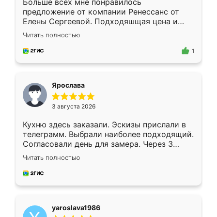
Больше всех мне понравилось
предложение от компании Ренессанс от
Елены Сергеевой. Подходяшщая цена и
короткие сроки изготовления. Приехавший
Читать полностью
для замера сотрудник Владислав
предложил по моему эскизу самый
1
подходящий вариант шкафа. Немного его
видоизменил, получилось даже лучше, чем
я хотела.
Ярослава
3 августа 2026
Кухню здесь заказали. Эскизы прислали в
телеграмм. Выбрали наиболее подходящий.
Согласовали день для замера. Через 3
недели кухня была уже готова. Остались
Читать полностью
довольны работой. Спасибо Ренессанс
мебель за качественную работу!
yaroslava1986