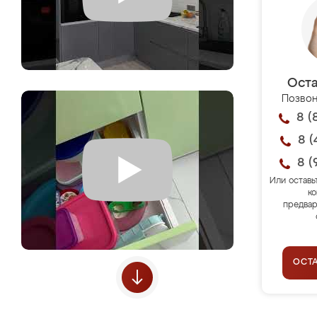
Оста
Позвон
8 (
8 (
8 (
Или оставь
ко
предвар
ОСТ