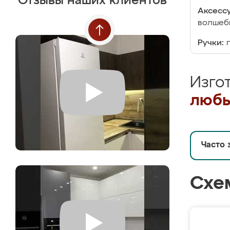
Отзывы наших клиентов
Аксесс
волшебн
Ручки:
Изго
любы
Часто 
Схе