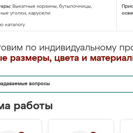
уары:
Выкатные корзины, бутылочницы,
Прис
ые уголки, карусели
осве
по каталогу
товим по индивидуальному про
е размеры, цвета и материа
задаваемые вопросы
ма работы