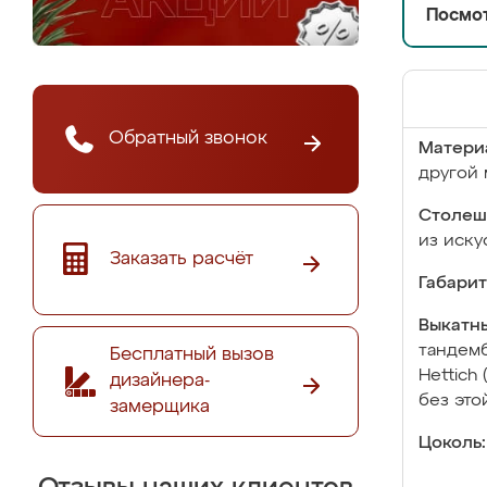
Посмот
Обратный звонок
Матери
другой 
Столеш
из иску
Заказать расчёт
Габарит
Выкатны
тандемб
Бесплатный вызов
Hettich
дизайнера-
без это
замерщика
Цоколь: