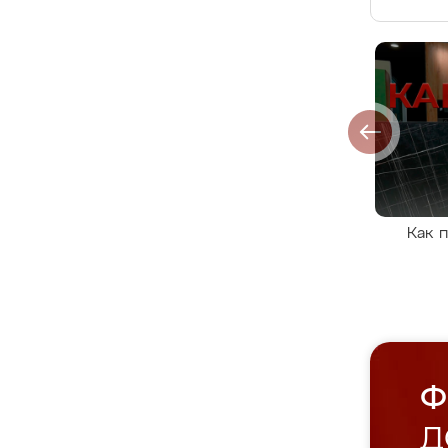
Как 
Ф
Д