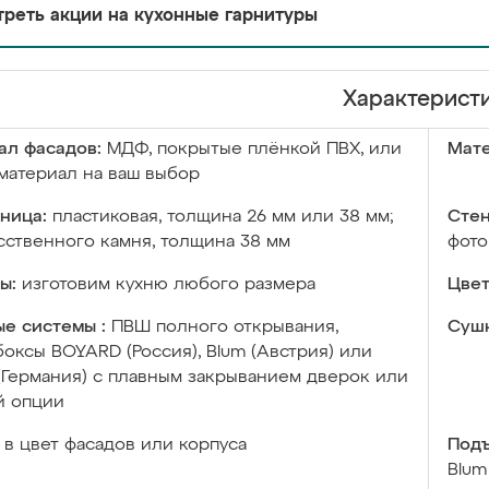
реть акции на кухонные гарнитуры
Характерист
ал фасадов:
МДФ, покрытые плёнкой ПВХ, или
Мате
материал на ваш выбор
ница:
пластиковая, толщина 26 мм или 38 мм;
Стен
сственного камня, толщина 38 мм
фото
ы:
изготовим кухню любого размера
Цвет
е системы :
ПВШ полного открывания,
Сушк
оксы BOYARD (Россия), Blum (Австрия) или
 (Германия) с плавным закрыванием дверок или
й опции
в цвет фасадов или корпуса
Подъ
Blum