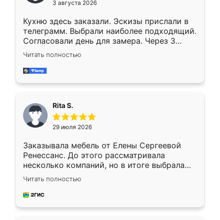
3 августа 2026
Кухню здесь заказали. Эскизы прислали в
телеграмм. Выбрали наиболее подходящий.
Согласовали день для замера. Через 3
недели кухня была уже готова. Остались
Читать полностью
довольны работой. Спасибо Ренессанс
мебель за качественную работу!
Rita S.
29 июля 2026
Заказывала мебель от Елены Сергеевой
Ренессанс. До этого рассматривала
несколько компаний, но в итоге выбрала
эту. Сначала обговорили условия, потом
Читать полностью
приехал замерщик, всё спокойно объяснил
и снял размеры. Изготовили в срок, с
доставкой тоже никаких проблем не
возникло. Сборку выполнили аккуратно,