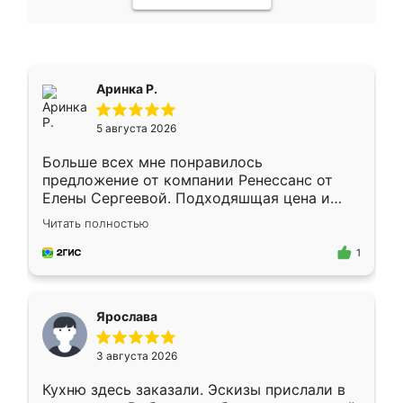
Аринка Р.
5 августа 2026
Больше всех мне понравилось
предложение от компании Ренессанс от
Елены Сергеевой. Подходяшщая цена и
короткие сроки изготовления. Приехавший
Читать полностью
для замера сотрудник Владислав
предложил по моему эскизу самый
1
подходящий вариант шкафа. Немного его
видоизменил, получилось даже лучше, чем
я хотела.
Ярослава
3 августа 2026
Кухню здесь заказали. Эскизы прислали в