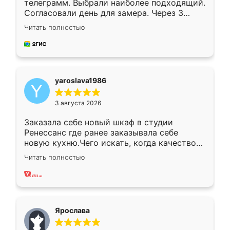
телеграмм. Выбрали наиболее подходящий.
Согласовали день для замера. Через 3
недели кухня была уже готова. Остались
Читать полностью
довольны работой. Спасибо Ренессанс
мебель за качественную работу!
yaroslava1986
3 августа 2026
Заказала себе новый шкаф в студии
Ренессанс где ранее заказывала себе
новую кухню.Чего искать, когда качеством
вполне довольна. Служит кухня уже почти
Читать полностью
два года, нареканий нет.
Ярослава