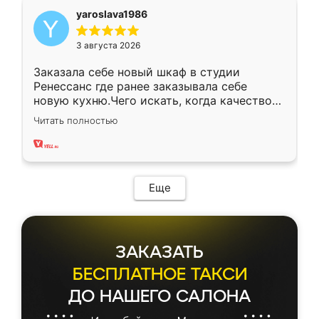
yaroslava1986
3 августа 2026
Заказала себе новый шкаф в студии
Ренессанс где ранее заказывала себе
новую кухню.Чего искать, когда качеством
вполне довольна. Служит кухня уже почти
Читать полностью
два года, нареканий нет.
Еще
ЗАКАЗАТЬ
БЕСПЛАТНОЕ ТАКСИ
ДО НАШЕГО САЛОНА