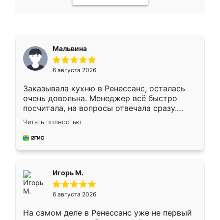
Мальвина
6 августа 2026
Заказывала кухню в Ренессанс, осталась
очень довольна. Менеджер всё быстро
посчитала, на вопросы отвечала сразу.
Замерщик приехал в субботу, подошёл к
Читать полностью
делу со всей ответственностью. Собрали
за день, ребята работали аккуратно, даже
пыли почти не было. Качество отличное,
ящики ходят плавно, ничего не скрипит.
Всё подошло как влитое.
Игорь М.
6 августа 2026
На самом деле в Ренессанс уже не первый