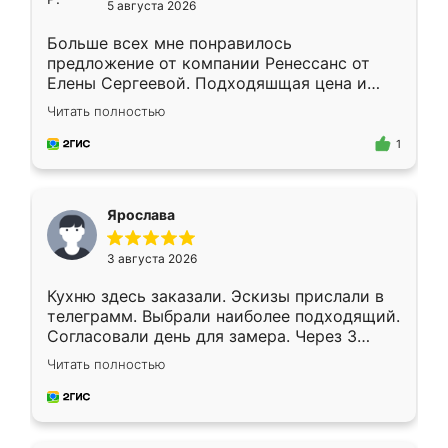
5 августа 2026
Больше всех мне понравилось
предложение от компании Ренессанс от
Елены Сергеевой. Подходяшщая цена и
короткие сроки изготовления. Приехавший
Читать полностью
для замера сотрудник Владислав
предложил по моему эскизу самый
1
подходящий вариант шкафа. Немного его
видоизменил, получилось даже лучше, чем
я хотела.
Ярослава
3 августа 2026
Кухню здесь заказали. Эскизы прислали в
телеграмм. Выбрали наиболее подходящий.
Согласовали день для замера. Через 3
недели кухня была уже готова. Остались
Читать полностью
довольны работой. Спасибо Ренессанс
мебель за качественную работу!