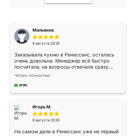
Мальвина
6 августа 2026
Заказывала кухню в Ренессанс, осталась
очень довольна. Менеджер всё быстро
посчитала, на вопросы отвечала сразу.
Замерщик приехал в субботу, подошёл к
Читать полностью
делу со всей ответственностью. Собрали
за день, ребята работали аккуратно, даже
пыли почти не было. Качество отличное,
ящики ходят плавно, ничего не скрипит.
Всё подошло как влитое.
Игорь М.
6 августа 2026
На самом деле в Ренессанс уже не первый