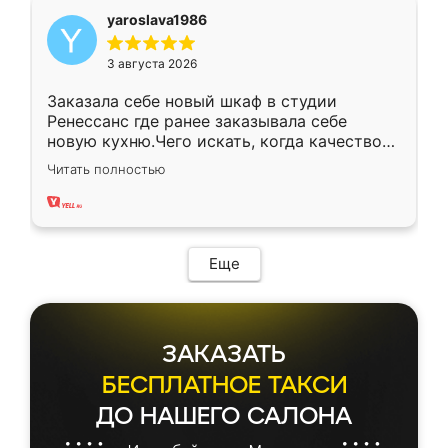
yaroslava1986
3 августа 2026
Заказала себе новый шкаф в студии
Ренессанс где ранее заказывала себе
новую кухню.Чего искать, когда качеством
вполне довольна. Служит кухня уже почти
Читать полностью
два года, нареканий нет.
Еще
ЗАКАЗАТЬ
БЕСПЛАТНОЕ ТАКСИ
ДО НАШЕГО САЛОНА