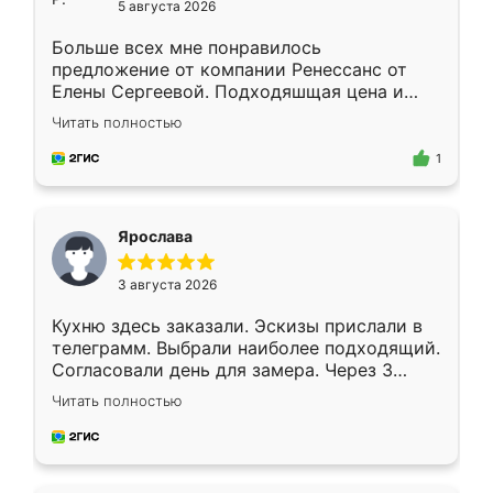
5 августа 2026
Больше всех мне понравилось
предложение от компании Ренессанс от
Елены Сергеевой. Подходяшщая цена и
короткие сроки изготовления. Приехавший
Читать полностью
для замера сотрудник Владислав
предложил по моему эскизу самый
1
подходящий вариант шкафа. Немного его
видоизменил, получилось даже лучше, чем
я хотела.
Ярослава
3 августа 2026
Кухню здесь заказали. Эскизы прислали в
телеграмм. Выбрали наиболее подходящий.
Согласовали день для замера. Через 3
недели кухня была уже готова. Остались
Читать полностью
довольны работой. Спасибо Ренессанс
мебель за качественную работу!