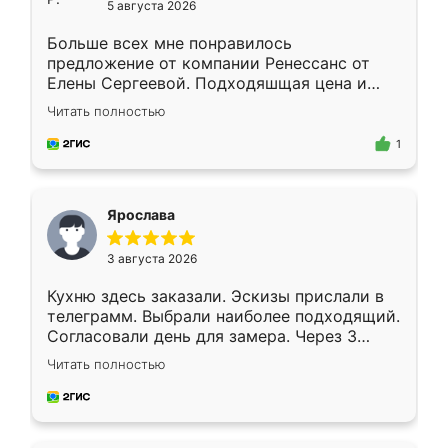
5 августа 2026
Больше всех мне понравилось
предложение от компании Ренессанс от
Елены Сергеевой. Подходяшщая цена и
короткие сроки изготовления. Приехавший
Читать полностью
для замера сотрудник Владислав
предложил по моему эскизу самый
1
подходящий вариант шкафа. Немного его
видоизменил, получилось даже лучше, чем
я хотела.
Ярослава
3 августа 2026
Кухню здесь заказали. Эскизы прислали в
телеграмм. Выбрали наиболее подходящий.
Согласовали день для замера. Через 3
недели кухня была уже готова. Остались
Читать полностью
довольны работой. Спасибо Ренессанс
мебель за качественную работу!