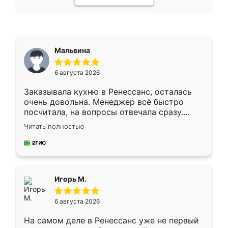
Мальвина
6 августа 2026
Заказывала кухню в Ренессанс, осталась
очень довольна. Менеджер всё быстро
посчитала, на вопросы отвечала сразу.
Замерщик приехал в субботу, подошёл к
Читать полностью
делу со всей ответственностью. Собрали
за день, ребята работали аккуратно, даже
пыли почти не было. Качество отличное,
ящики ходят плавно, ничего не скрипит.
Всё подошло как влитое.
Игорь М.
6 августа 2026
На самом деле в Ренессанс уже не первый