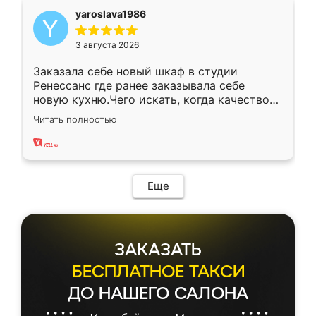
yaroslava1986
3 августа 2026
Заказала себе новый шкаф в студии
Ренессанс где ранее заказывала себе
новую кухню.Чего искать, когда качеством
вполне довольна. Служит кухня уже почти
Читать полностью
два года, нареканий нет.
Еще
ЗАКАЗАТЬ
БЕСПЛАТНОЕ ТАКСИ
ДО НАШЕГО САЛОНА