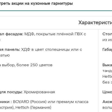
реть акции на кухонные гарнитуры
Характерист
ал фасадов:
МДФ, покрытые плёнкой ПВХ с
Сто
й
из и
я панель:
ХДФ в цвет столешницы или с
Габа
чатью
а выбор, более 250 цветов
Выка
танд
Hett
без 
ля посуды:
Хромированная
Цоко
ники :
BOYARD (Россия) или премиум класса
Аксе
встрия), Hettich (Германия)
волш