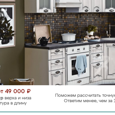
от 49 000 ₽
Поможем рассчитать точну
тр
верха и низа
Ответим менее, чем за 
тура в длину