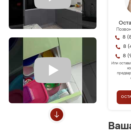
Оста
Позвон
8 (
8 (
8 (
Или оставь
ко
предвар
ОСТ
Ваша