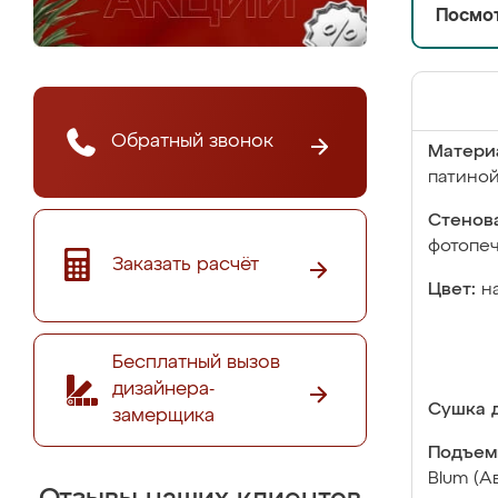
Посмот
Обратный звонок
Матери
патино
Стенова
фотопе
Заказать расчёт
Цвет:
н
Бесплатный вызов
дизайнера-
Сушка д
замерщика
Подъем
Blum (А