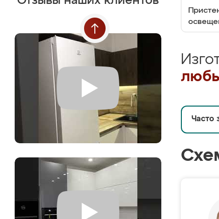
Отзывы наших клиентов
Пристен
освеще
Изго
любы
Часто 
Схе