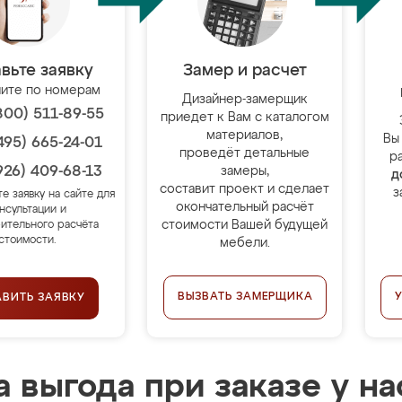
вьте заявку
Замер и расчет
ите по номерам
Дизайнер-замерщик
800) 511-89-55
приедет к Вам с каталогом
материалов,
Вы
495) 665-24-01
проведёт детальные
р
926) 409-68-13
замеры,
д
составит проект и сделает
з
те заявку на сайте для
окончательный расчёт
нсультации и
стоимости Вашей будущей
ительного расчёта
стоимости.
мебели.
ВЫЗВАТЬ ЗАМЕРЩИКА
АВИТЬ ЗАЯВКУ
 выгода при заказе у на