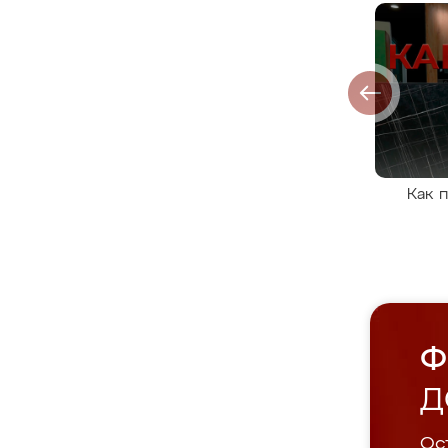
Как 
Ф
Д
Ост