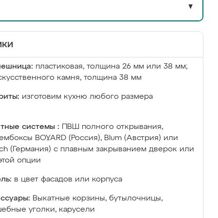
▼
ики
лешница:
пластиковая, толщина 26 мм или 38 мм;
скусственного камня, толщина 38 мм
риты:
изготовим кухню любого размера
тные системы :
ПВШ полного открывания,
ембоксы BOYARD (Россия), Blum (Австрия) или
ich (Германия) с плавным закрыванием дверок или
этой опции
ль:
в цвет фасадов или корпуса
ссуары:
Выкатные корзины, бутылочницы,
ебные уголки, карусели