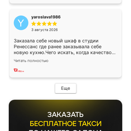
yaroslava1986
3 августа 2026
Заказала себе новый шкаф в студии
Ренессанс где ранее заказывала себе
новую кухню.Чего искать, когда качеством
вполне довольна. Служит кухня уже почти
Читать полностью
два года, нареканий нет.
Еще
ЗАКАЗАТЬ
БЕСПЛАТНОЕ ТАКСИ