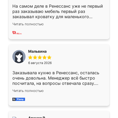
На самом деле в Ренессанс уже не первый
раз заказываю мебель первый раз
заказывал кроватку для маленького
ребёнка при его рождении ,во второй раз
Читать полностью
заказал шкаф-купе. По качеству очень
хорошее сборка достаточно быстрая,
также адекватные цены. До этого
сравнивал с разными конкурентами в этом
сегменте ,выбор у конкурентов куда
Мальвина
меньше, здесь же он более разнообразный.
Мне нравится ,если что-то потребуется из
6 августа 2026
мебели буду заказывать только здесь.
Заказывала кухню в Ренессанс, осталась
очень довольна. Менеджер всё быстро
посчитала, на вопросы отвечала сразу.
Замерщик приехал в субботу, подошёл к
Читать полностью
делу со всей ответственностью. Собрали
за день, ребята работали аккуратно, даже
пыли почти не было. Качество отличное,
ящики ходят плавно, ничего не скрипит.
Всё подошло как влитое.
Аринка Р.