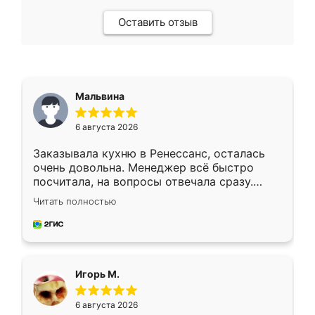
Оставить отзыв
Мальвина
6 августа 2026
Заказывала кухню в Ренессанс, осталась
очень довольна. Менеджер всё быстро
посчитала, на вопросы отвечала сразу.
Замерщик приехал в субботу, подошёл к
Читать полностью
делу со всей ответственностью. Собрали
за день, ребята работали аккуратно, даже
пыли почти не было. Качество отличное,
ящики ходят плавно, ничего не скрипит.
Всё подошло как влитое.
Игорь М.
6 августа 2026