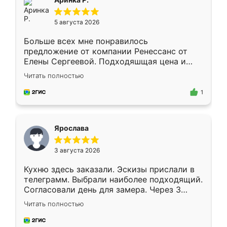
5 августа 2026
Больше всех мне понравилось
предложение от компании Ренессанс от
Елены Сергеевой. Подходяшщая цена и
короткие сроки изготовления. Приехавший
Читать полностью
для замера сотрудник Владислав
предложил по моему эскизу самый
1
подходящий вариант шкафа. Немного его
видоизменил, получилось даже лучше, чем
я хотела.
Ярослава
3 августа 2026
Кухню здесь заказали. Эскизы прислали в
телеграмм. Выбрали наиболее подходящий.
Согласовали день для замера. Через 3
недели кухня была уже готова. Остались
Читать полностью
довольны работой. Спасибо Ренессанс
мебель за качественную работу!