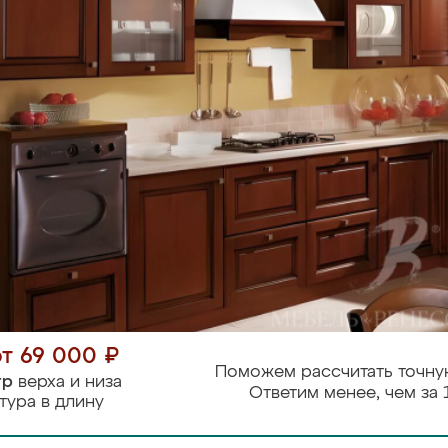
от 69 000 ₽
Поможем рассчитать точну
тр
верха и низа
Ответим менее, чем за 
тура в длину