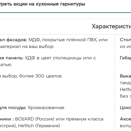
реть акции на кухонные гарнитуры
Характерист
ал фасадов:
МДФ, покрытые плёнкой ПВХ, или
Сто
материал на ваш выбор
из и
я панель:
ХДФ в цвет столешницы или с
Габа
чатью
а выбор, более 300 цветов
Выка
танд
Hett
без 
ля посуды:
Хромированная
Цоко
ники :
BOYARD (Россия) или премиум класса
Аксе
встрия), Hettich (Германия)
волш