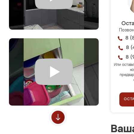
Оста
Позвон
8 (
8 (
8 (
Или оставь
ко
предвар
ОСТ
Ваша