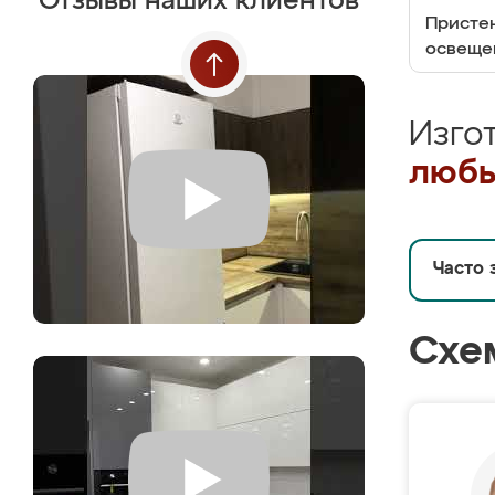
Отзывы наших клиентов
Пристен
освеще
Изго
любы
Часто 
Схе