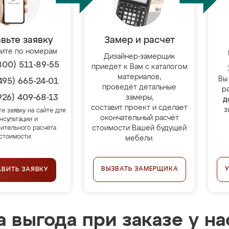
вьте заявку
Замер и расчет
ите по номерам
Дизайнер-замерщик
800) 511-89-55
приедет к Вам с каталогом
материалов,
Вы
495) 665-24-01
проведёт детальные
р
926) 409-68-13
замеры,
д
составит проект и сделает
з
те заявку на сайте для
окончательный расчёт
нсультации и
стоимости Вашей будущей
ительного расчёта
стоимости.
мебели.
ВЫЗВАТЬ ЗАМЕРЩИКА
АВИТЬ ЗАЯВКУ
 выгода при заказе у на