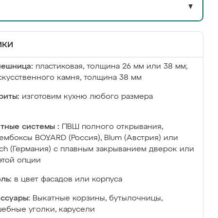
▼
ики
лешница:
пластиковая, толщина 26 мм или 38 мм;
скусственного камня, толщина 38 мм
риты:
изготовим кухню любого размера
тные системы :
ПВШ полного открывания,
ембоксы BOYARD (Россия), Blum (Австрия) или
ich (Германия) с плавным закрыванием дверок или
этой опции
ль:
в цвет фасадов или корпуса
ссуары:
Выкатные корзины, бутылочницы,
ебные уголки, карусели