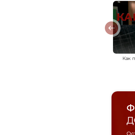
Как 
Ф
Д
Ост