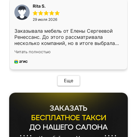
Rita S.
29 июля 2026
Заказывала мебель от Елены Сергеевой
Ренессанс. До этого рассматривала
несколько компаний, но в итоге выбрала
эту. Сначала обговорили условия, потом
Читать полностью
приехал замерщик, всё спокойно объяснил
и снял размеры. Изготовили в срок, с
доставкой тоже никаких проблем не
возникло. Сборку выполнили аккуратно,
мебель сразу встала на свое место без
Еще
каких-либо доработок. Качеством осталась
довольна, все выглядит так, как и ожидала.
ЗАКАЗАТЬ
БЕСПЛАТНОЕ ТАКСИ
ДО НАШЕГО САЛОНА