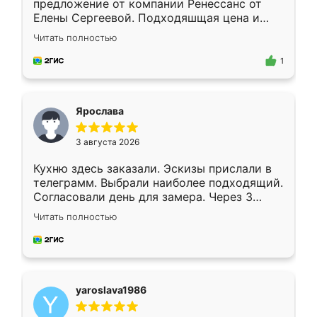
предложение от компании Ренессанс от
Елены Сергеевой. Подходяшщая цена и
короткие сроки изготовления. Приехавший
Читать полностью
для замера сотрудник Владислав
предложил по моему эскизу самый
1
подходящий вариант шкафа. Немного его
видоизменил, получилось даже лучше, чем
я хотела.
Ярослава
3 августа 2026
Кухню здесь заказали. Эскизы прислали в
телеграмм. Выбрали наиболее подходящий.
Согласовали день для замера. Через 3
недели кухня была уже готова. Остались
Читать полностью
довольны работой. Спасибо Ренессанс
мебель за качественную работу!
yaroslava1986