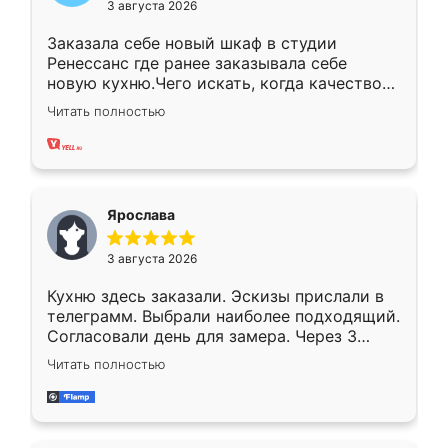
3 августа 2026
Заказала себе новый шкаф в студии
Ренессанс где ранее заказывала себе
новую кухню.Чего искать, когда качеством
вполне довольна. Служит кухня уже почти
Читать полностью
два года, нареканий нет.
Ярослава
3 августа 2026
Кухню здесь заказали. Эскизы прислали в
телеграмм. Выбрали наиболее подходящий.
Согласовали день для замера. Через 3
недели кухня была уже готова. Остались
Читать полностью
довольны работой. Спасибо Ренессанс
мебель за качественную работу!