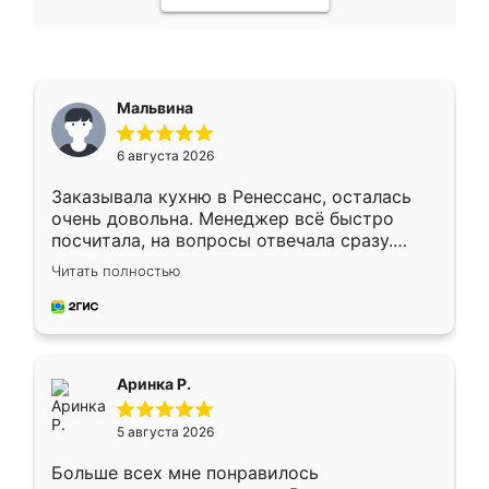
Мальвина
6 августа 2026
Заказывала кухню в Ренессанс, осталась
очень довольна. Менеджер всё быстро
посчитала, на вопросы отвечала сразу.
Замерщик приехал в субботу, подошёл к
Читать полностью
делу со всей ответственностью. Собрали
за день, ребята работали аккуратно, даже
пыли почти не было. Качество отличное,
ящики ходят плавно, ничего не скрипит.
Всё подошло как влитое.
Аринка Р.
5 августа 2026
Больше всех мне понравилось