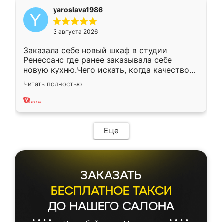
yaroslava1986
3 августа 2026
Заказала себе новый шкаф в студии
Ренессанс где ранее заказывала себе
новую кухню.Чего искать, когда качеством
вполне довольна. Служит кухня уже почти
Читать полностью
два года, нареканий нет.
Еще
ЗАКАЗАТЬ
БЕСПЛАТНОЕ ТАКСИ
ДО НАШЕГО САЛОНА