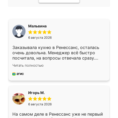
Мальвина
6 августа 2026
Заказывала кухню в Ренессанс, осталась
очень довольна. Менеджер всё быстро
посчитала, на вопросы отвечала сразу.
Замерщик приехал в субботу, подошёл к
Читать полностью
делу со всей ответственностью. Собрали
за день, ребята работали аккуратно, даже
пыли почти не было. Качество отличное,
ящики ходят плавно, ничего не скрипит.
Всё подошло как влитое.
Игорь М.
6 августа 2026
На самом деле в Ренессанс уже не первый