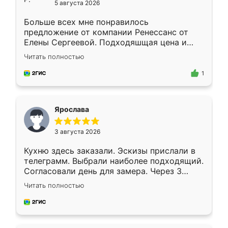
5 августа 2026
Больше всех мне понравилось
предложение от компании Ренессанс от
Елены Сергеевой. Подходяшщая цена и
короткие сроки изготовления. Приехавший
Читать полностью
для замера сотрудник Владислав
предложил по моему эскизу самый
1
подходящий вариант шкафа. Немного его
видоизменил, получилось даже лучше, чем
я хотела.
Ярослава
3 августа 2026
Кухню здесь заказали. Эскизы прислали в
телеграмм. Выбрали наиболее подходящий.
Согласовали день для замера. Через 3
недели кухня была уже готова. Остались
Читать полностью
довольны работой. Спасибо Ренессанс
мебель за качественную работу!