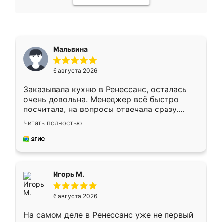
Мальвина
6 августа 2026
Заказывала кухню в Ренессанс, осталась
очень довольна. Менеджер всё быстро
посчитала, на вопросы отвечала сразу.
Замерщик приехал в субботу, подошёл к
Читать полностью
делу со всей ответственностью. Собрали
за день, ребята работали аккуратно, даже
пыли почти не было. Качество отличное,
ящики ходят плавно, ничего не скрипит.
Всё подошло как влитое.
Игорь М.
6 августа 2026
На самом деле в Ренессанс уже не первый