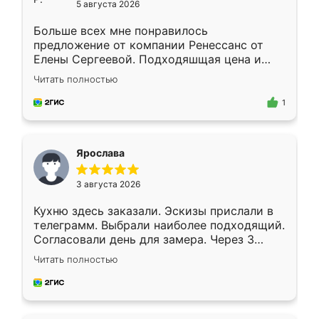
5 августа 2026
Больше всех мне понравилось
предложение от компании Ренессанс от
Елены Сергеевой. Подходяшщая цена и
короткие сроки изготовления. Приехавший
Читать полностью
для замера сотрудник Владислав
предложил по моему эскизу самый
1
подходящий вариант шкафа. Немного его
видоизменил, получилось даже лучше, чем
я хотела.
Ярослава
3 августа 2026
Кухню здесь заказали. Эскизы прислали в
телеграмм. Выбрали наиболее подходящий.
Согласовали день для замера. Через 3
недели кухня была уже готова. Остались
Читать полностью
довольны работой. Спасибо Ренессанс
мебель за качественную работу!