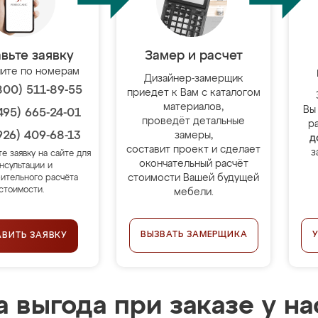
вьте заявку
Замер и расчет
ите по номерам
Дизайнер-замерщик
800) 511-89-55
приедет к Вам с каталогом
материалов,
Вы
495) 665-24-01
проведёт детальные
р
926) 409-68-13
замеры,
д
составит проект и сделает
з
те заявку на сайте для
окончательный расчёт
нсультации и
стоимости Вашей будущей
ительного расчёта
стоимости.
мебели.
ВЫЗВАТЬ ЗАМЕРЩИКА
АВИТЬ ЗАЯВКУ
 выгода при заказе у на