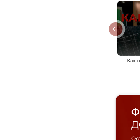
Как 
Ф
Д
Ост