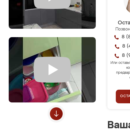
Оста
Позвон
8 (
8 (
8 (
Или оставь
ко
предвар
ОСТ
Ваша