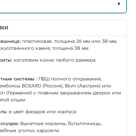
▼
ики
лешница:
пластиковая, толщина 26 мм или 38 мм;
скусственного камня, толщина 38 мм
риты:
изготовим кухню любого размера
тные системы :
ПВШ полного открывания,
ембоксы BOYARD (Россия), Blum (Австрия) или
ich (Германия) с плавным закрыванием дверок или
этой опции
ль:
в цвет фасадов или корпуса
ссуары:
Выкатные корзины, бутылочницы,
ебные уголки, карусели