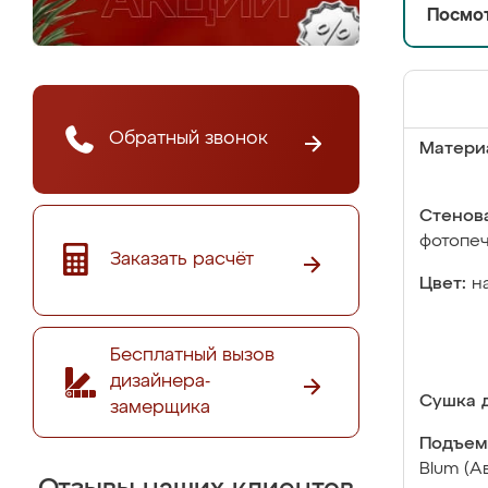
Посмот
Обратный звонок
Матери
Стенова
фотопе
Заказать расчёт
Цвет:
н
Бесплатный вызов
дизайнера-
Сушка д
замерщика
Подъем
Blum (А