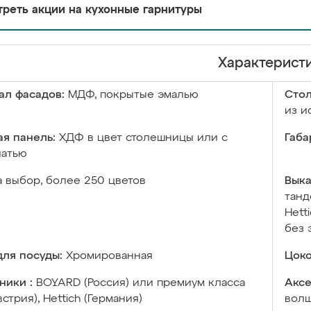
реть акции на кухонные гарнитуры
Характерист
ал фасадов:
МДФ, покрытые эмалью
Сто
из и
я панель:
ХДФ в цвет столешницы или с
Габа
чатью
а выбор, более 250 цветов
Выка
танд
Hett
без 
ля посуды:
Хромированная
Цоко
ники :
BOYARD (Россия) или премиум класса
Аксе
встрия), Hettich (Германия)
волш