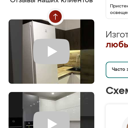
Отзывы наших клиентов
Пристен
освеще
Изго
любы
Часто 
Схе