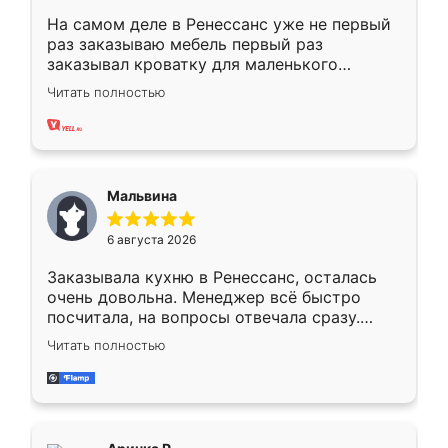
На самом деле в Ренессанс уже не первый
раз заказываю мебель первый раз
заказывал кроватку для маленького
ребёнка при его рождении ,во второй раз
Читать полностью
заказал шкаф-купе. По качеству очень
хорошее сборка достаточно быстрая,
также адекватные цены. До этого
сравнивал с разными конкурентами в этом
сегменте ,выбор у конкурентов куда
Мальвина
меньше, здесь же он более разнообразный.
Мне нравится ,если что-то потребуется из
6 августа 2026
мебели буду заказывать только здесь.
Заказывала кухню в Ренессанс, осталась
очень довольна. Менеджер всё быстро
посчитала, на вопросы отвечала сразу.
Замерщик приехал в субботу, подошёл к
Читать полностью
делу со всей ответственностью. Собрали
за день, ребята работали аккуратно, даже
пыли почти не было. Качество отличное,
ящики ходят плавно, ничего не скрипит.
Всё подошло как влитое.