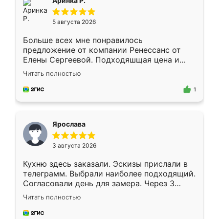
Аринка Р.
5 августа 2026
Больше всех мне понравилось
предложение от компании Ренессанс от
Елены Сергеевой. Подходяшщая цена и
короткие сроки изготовления. Приехавший
Читать полностью
для замера сотрудник Владислав
предложил по моему эскизу самый
1
подходящий вариант шкафа. Немного его
видоизменил, получилось даже лучше, чем
я хотела.
Ярослава
3 августа 2026
Кухню здесь заказали. Эскизы прислали в
телеграмм. Выбрали наиболее подходящий.
Согласовали день для замера. Через 3
недели кухня была уже готова. Остались
Читать полностью
довольны работой. Спасибо Ренессанс
мебель за качественную работу!