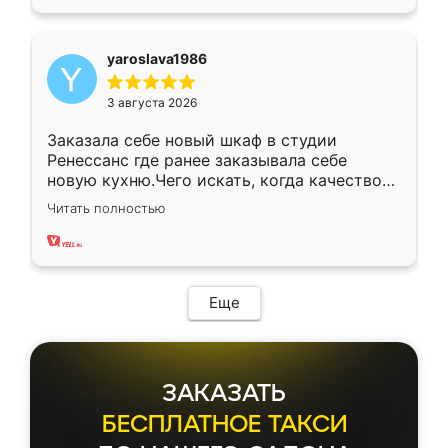
yaroslava1986
3 августа 2026
Заказала себе новый шкаф в студии
Ренессанс где ранее заказывала себе
новую кухню.Чего искать, когда качеством
вполне довольна. Служит кухня уже почти
Читать полностью
два года, нареканий нет.
Еще
ЗАКАЗАТЬ
БЕСПЛАТНОЕ ТАКСИ