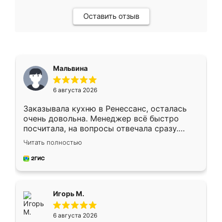
Оставить отзыв
Мальвина
6 августа 2026
Заказывала кухню в Ренессанс, осталась
очень довольна. Менеджер всё быстро
посчитала, на вопросы отвечала сразу.
Замерщик приехал в субботу, подошёл к
Читать полностью
делу со всей ответственностью. Собрали
за день, ребята работали аккуратно, даже
пыли почти не было. Качество отличное,
ящики ходят плавно, ничего не скрипит.
Всё подошло как влитое.
Игорь М.
6 августа 2026