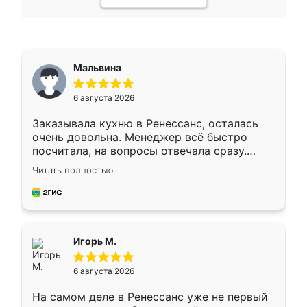
Мальвина
6 августа 2026
Заказывала кухню в Ренессанс, осталась
очень довольна. Менеджер всё быстро
посчитала, на вопросы отвечала сразу.
Замерщик приехал в субботу, подошёл к
Читать полностью
делу со всей ответственностью. Собрали
за день, ребята работали аккуратно, даже
пыли почти не было. Качество отличное,
ящики ходят плавно, ничего не скрипит.
Всё подошло как влитое.
Игорь М.
6 августа 2026
На самом деле в Ренессанс уже не первый