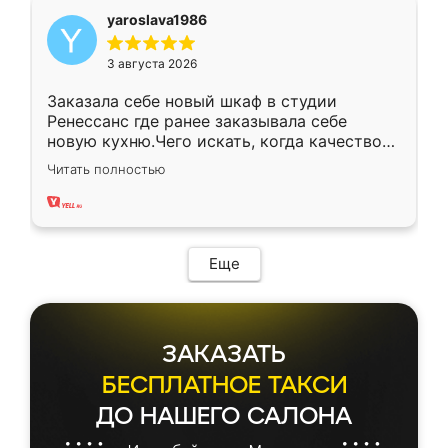
yaroslava1986
3 августа 2026
Заказала себе новый шкаф в студии
Ренессанс где ранее заказывала себе
новую кухню.Чего искать, когда качеством
вполне довольна. Служит кухня уже почти
Читать полностью
два года, нареканий нет.
Еще
ЗАКАЗАТЬ
БЕСПЛАТНОЕ ТАКСИ
ДО НАШЕГО САЛОНА