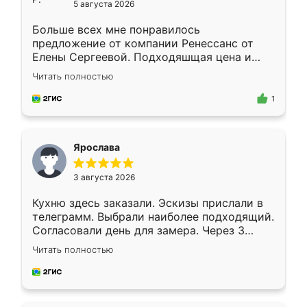
5 августа 2026
Больше всех мне понравилось
предложение от компании Ренессанс от
Елены Сергеевой. Подходяшщая цена и
короткие сроки изготовления. Приехавший
Читать полностью
для замера сотрудник Владислав
предложил по моему эскизу самый
1
подходящий вариант шкафа. Немного его
видоизменил, получилось даже лучше, чем
я хотела.
Ярослава
3 августа 2026
Кухню здесь заказали. Эскизы прислали в
телеграмм. Выбрали наиболее подходящий.
Согласовали день для замера. Через 3
недели кухня была уже готова. Остались
Читать полностью
довольны работой. Спасибо Ренессанс
мебель за качественную работу!