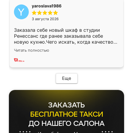
yaroslava1986
3 августа 2026
Заказала себе новый шкаф в студии
Ренессанс где ранее заказывала себе
новую кухню.Чего искать, когда качеством
вполне довольна. Служит кухня уже почти
Читать полностью
два года, нареканий нет.
Еще
ЗАКАЗАТЬ
БЕСПЛАТНОЕ ТАКСИ
ДО НАШЕГО САЛОНА