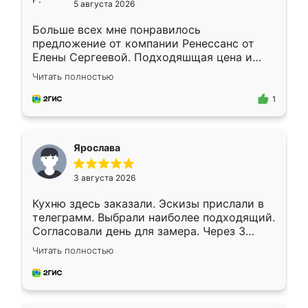
5 августа 2026
Больше всех мне понравилось
предложение от компании Ренессанс от
Елены Сергеевой. Подходяшщая цена и
короткие сроки изготовления. Приехавший
Читать полностью
для замера сотрудник Владислав
предложил по моему эскизу самый
1
подходящий вариант шкафа. Немного его
видоизменил, получилось даже лучше, чем
я хотела.
Ярослава
3 августа 2026
Кухню здесь заказали. Эскизы прислали в
телеграмм. Выбрали наиболее подходящий.
Согласовали день для замера. Через 3
недели кухня была уже готова. Остались
Читать полностью
довольны работой. Спасибо Ренессанс
мебель за качественную работу!