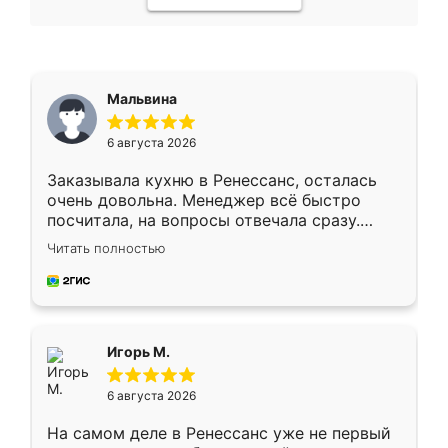
Мальвина
6 августа 2026
Заказывала кухню в Ренессанс, осталась
очень довольна. Менеджер всё быстро
посчитала, на вопросы отвечала сразу.
Замерщик приехал в субботу, подошёл к
Читать полностью
делу со всей ответственностью. Собрали
за день, ребята работали аккуратно, даже
пыли почти не было. Качество отличное,
ящики ходят плавно, ничего не скрипит.
Всё подошло как влитое.
Игорь М.
6 августа 2026
На самом деле в Ренессанс уже не первый