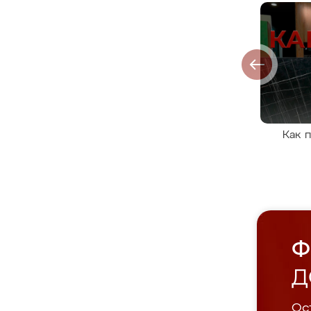
Как 
Ф
Д
Ост