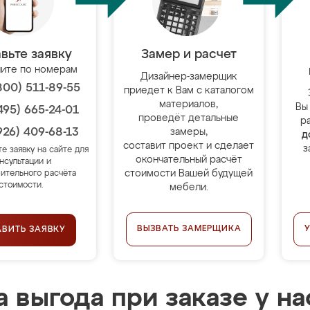
вьте заявку
Замер и расчет
ите по номерам
Дизайнер-замерщик
800) 511-89-55
приедет к Вам с каталогом
материалов,
Вы
495) 665-24-01
проведёт детальные
р
926) 409-68-13
замеры,
д
составит проект и сделает
з
те заявку на сайте для
окончательный расчёт
нсультации и
стоимости Вашей будущей
ительного расчёта
стоимости.
мебели.
ВЫЗВАТЬ ЗАМЕРЩИКА
АВИТЬ ЗАЯВКУ
 выгода при заказе у на