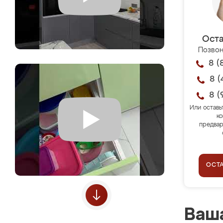
Оста
Позвон
8 (
8 (
8 (
Или оставь
ко
предвар
ОСТ
Ваша