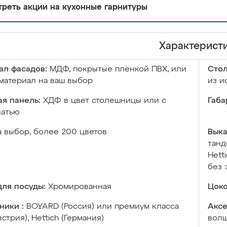
реть акции на кухонные гарнитуры
Характерист
ал фасадов:
МДФ, покрытые плёнкой ПВХ, или
Сто
материал на ваш выбор
из и
я панель:
ХДФ в цвет столешницы или с
Габа
чатью
а выбор, более 200 цветов
Выка
танд
Hett
без 
ля посуды:
Хромированная
Цоко
ники :
BOYARD (Россия) или премиум класса
Аксе
встрия), Hettich (Германия)
волш