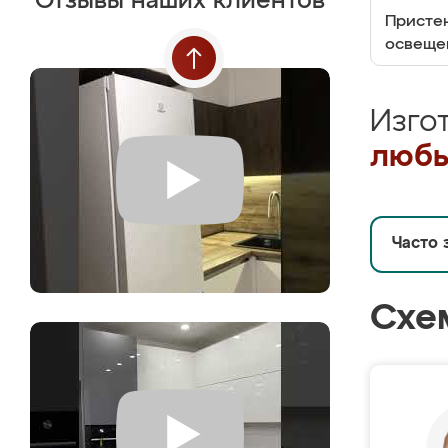
Отзывы наших клиентов
Пристен
освеще
Изго
любы
Часто 
Схе