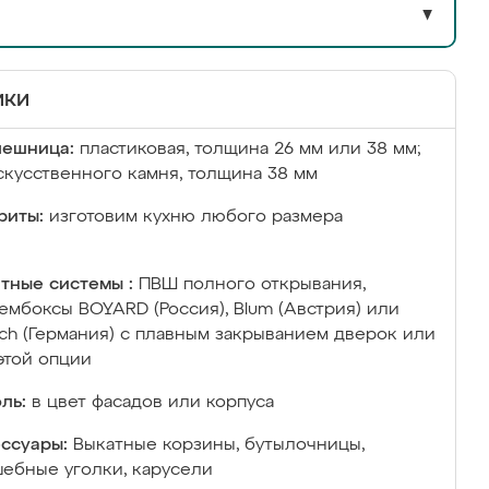
▼
ики
лешница:
пластиковая, толщина 26 мм или 38 мм;
скусственного камня, толщина 38 мм
риты:
изготовим кухню любого размера
тные системы :
ПВШ полного открывания,
ембоксы BOYARD (Россия), Blum (Австрия) или
ich (Германия) с плавным закрыванием дверок или
этой опции
ль:
в цвет фасадов или корпуса
ссуары:
Выкатные корзины, бутылочницы,
ебные уголки, карусели