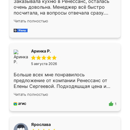
Заказывала кухню в Ренессанс, осталась
очень довольна. Менеджер всё быстро
посчитала, на вопросы отвечала сразу.
Замерщик приехал в субботу, подошёл к
Читать полностью
делу со всей ответственностью. Собрали
за день, ребята работали аккуратно, даже
пыли почти не было. Качество отличное,
ящики ходят плавно, ничего не скрипит.
Всё подошло как влитое.
Аринка Р.
5 августа 2026
Больше всех мне понравилось
предложение от компании Ренессанс от
Елены Сергеевой. Подходяшщая цена и
короткие сроки изготовления. Приехавший
Читать полностью
для замера сотрудник Владислав
предложил по моему эскизу самый
1
подходящий вариант шкафа. Немного его
видоизменил, получилось даже лучше, чем
я хотела.
Ярослава