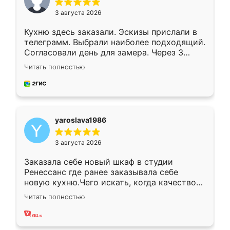
3 августа 2026
Кухню здесь заказали. Эскизы прислали в
телеграмм. Выбрали наиболее подходящий.
Согласовали день для замера. Через 3
недели кухня была уже готова. Остались
Читать полностью
довольны работой. Спасибо Ренессанс
мебель за качественную работу!
yaroslava1986
3 августа 2026
Заказала себе новый шкаф в студии
Ренессанс где ранее заказывала себе
новую кухню.Чего искать, когда качеством
вполне довольна. Служит кухня уже почти
Читать полностью
два года, нареканий нет.