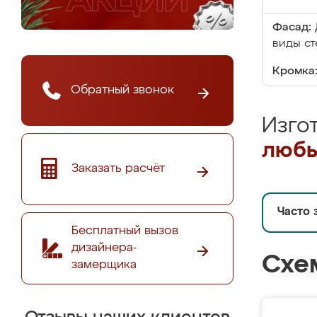
Фасад:
виды ст
Кромка
Обратный звонок
Изго
любы
Заказать расчёт
Часто 
Бесплатный вызов
дизайнера-
Схе
замерщика