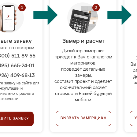
вьте заявку
Замер и расчет
ите по номерам
Дизайнер-замерщик
800) 511-89-55
приедет к Вам с каталогом
материалов,
Вы
495) 665-24-01
проведёт детальные
р
926) 409-68-13
замеры,
д
составит проект и сделает
з
те заявку на сайте для
окончательный расчёт
нсультации и
стоимости Вашей будущей
ительного расчёта
стоимости.
мебели.
ВЫЗВАТЬ ЗАМЕРЩИКА
АВИТЬ ЗАЯВКУ