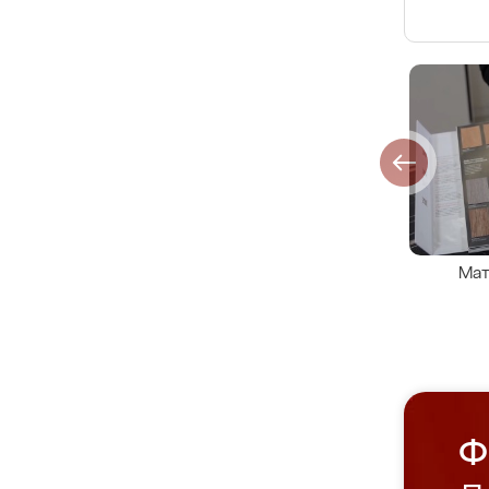
Мат
Ф