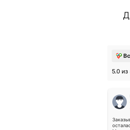
Д
Вс
5.0
из 
Заказыв
осталас