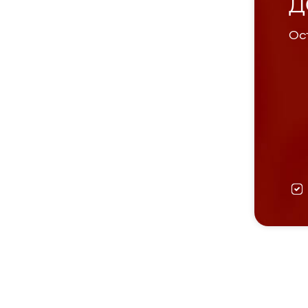
Д
Ост