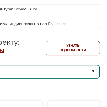
итура:
Boyard, Blum
еры:
индивидуально под Ваш заказ
екту:
УЗНАТЬ
лы
ПОДРОБНОСТИ
▼