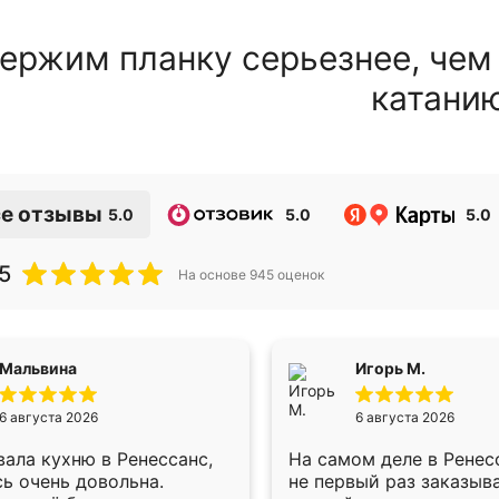
ержим планку серьезнее, чем
катани
е отзывы
5.0
5.0
5.0
5
На основе
945
оценок
Мальвина
Игорь М.
6 августа 2026
6 августа 2026
ала кухню в Ренессанс,
На самом деле в Ренес
ь очень довольна.
не первый раз заказыв