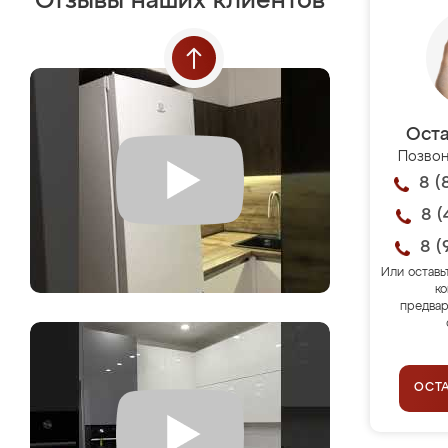
Отзывы наших клиентов
Оста
Позвон
8 (
8 (
8 (
Или оставь
ко
предвар
ОСТ