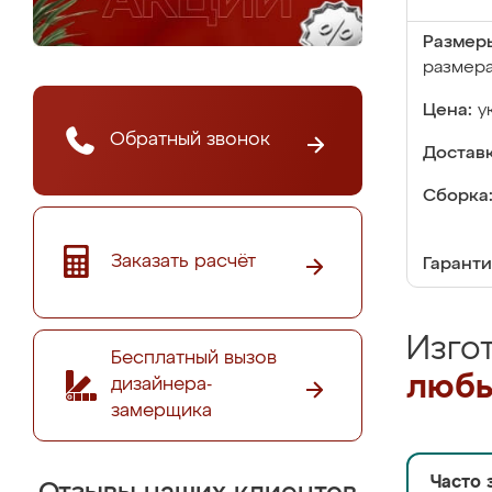
Размер
размер
Цена:
у
Обратный звонок
Доставк
Сборка
Заказать расчёт
Гаранти
Изго
Бесплатный вызов
любы
дизайнера-
замерщика
Часто 