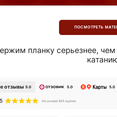
ПОСМОТРЕТЬ МАТ
ержим планку серьезнее, чем
катани
е отзывы
5.0
5.0
5.0
5
На основе
945
оценок