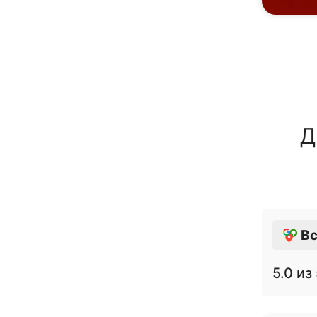
Д
Вс
5.0
из 