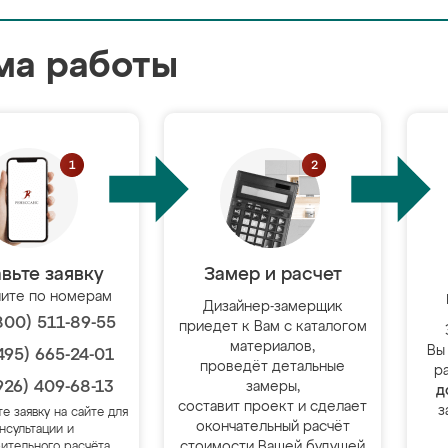
ма работы
вьте заявку
Замер и расчет
ите по номерам
Дизайнер-замерщик
800) 511-89-55
приедет к Вам с каталогом
материалов,
Вы
495) 665-24-01
проведёт детальные
р
926) 409-68-13
замеры,
д
составит проект и сделает
з
те заявку на сайте для
окончательный расчёт
нсультации и
стоимости Вашей будущей
ительного расчёта