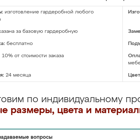
ы:
изготовление гардеробной любого
Изго
а
казана за базовую гардеробную
Заме
а:
бесплатно
Подъ
:
10% от стоимости заказа
Опла
меб
я:
24 месяца
Цвет
товим по индивидуальному про
е размеры, цвета и материа
задаваемые вопросы