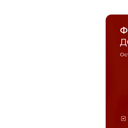
Ф
Д
Ост