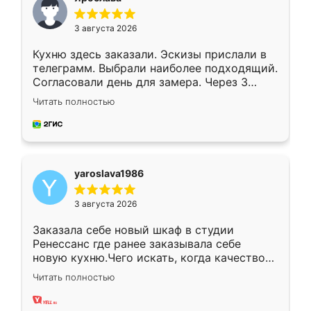
3 августа 2026
Кухню здесь заказали. Эскизы прислали в
телеграмм. Выбрали наиболее подходящий.
Согласовали день для замера. Через 3
недели кухня была уже готова. Остались
Читать полностью
довольны работой. Спасибо Ренессанс
мебель за качественную работу!
yaroslava1986
3 августа 2026
Заказала себе новый шкаф в студии
Ренессанс где ранее заказывала себе
новую кухню.Чего искать, когда качеством
вполне довольна. Служит кухня уже почти
Читать полностью
два года, нареканий нет.