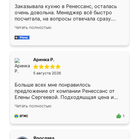
Заказывала кухню в Ренессанс, осталась
очень довольна. Менеджер всё быстро
посчитала, на вопросы отвечала сразу.
Замерщик приехал в субботу, подошёл к
Читать полностью
делу со всей ответственностью. Собрали
за день, ребята работали аккуратно, даже
пыли почти не было. Качество отличное,
ящики ходят плавно, ничего не скрипит.
Всё подошло как влитое.
Аринка Р.
5 августа 2026
Больше всех мне понравилось
предложение от компании Ренессанс от
Елены Сергеевой. Подходяшщая цена и
короткие сроки изготовления. Приехавший
Читать полностью
для замера сотрудник Владислав
предложил по моему эскизу самый
1
подходящий вариант шкафа. Немного его
видоизменил, получилось даже лучше, чем
я хотела.
Ярослава