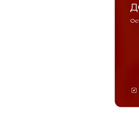
Д
Ост