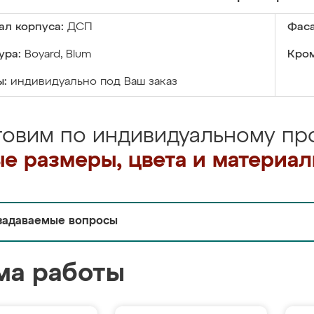
ал корпуса:
ДСП
Фаса
ура:
Boyard, Blum
Кром
ы:
индивидуально под Ваш заказ
товим по индивидуальному про
е размеры, цвета и материа
задаваемые вопросы
ма работы