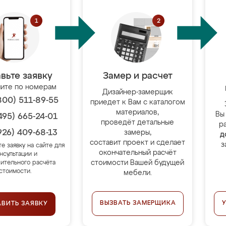
вьте заявку
Замер и расчет
ите по номерам
Дизайнер-замерщик
800) 511-89-55
приедет к Вам с каталогом
материалов,
Вы
495) 665-24-01
проведёт детальные
р
926) 409-68-13
замеры,
д
составит проект и сделает
з
те заявку на сайте для
окончательный расчёт
нсультации и
стоимости Вашей будущей
ительного расчёта
стоимости.
мебели.
ВЫЗВАТЬ ЗАМЕРЩИКА
АВИТЬ ЗАЯВКУ