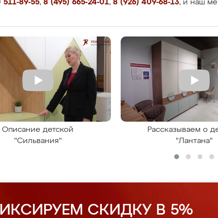
 511-89-55
,
8 (495) 665-24-01
,
8 (926) 409-68-13
, и наш м
Описание детской
Рассказываем о д
"Сильвания"
"Лантана"
ИКСИРУЕМ СКИДКУ В 5%