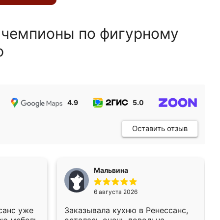
 чемпионы по фигурному
ю
4.9
5.0
5.0
Оставить отзыв
Мальвина
6 августа 2026
санс уже
Заказывала кухню в Ренессанс,