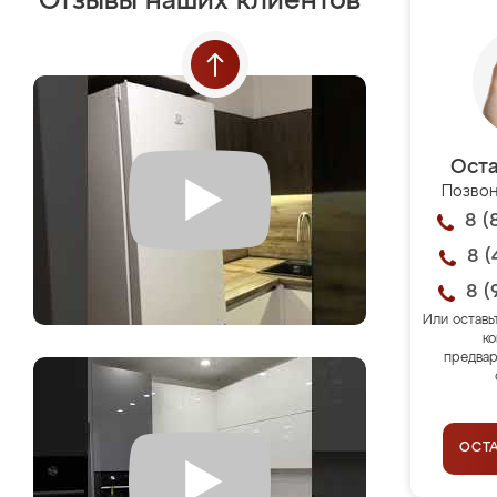
Отзывы наших клиентов
Оста
Позвон
8 (
8 (
8 (
Или оставь
ко
предвар
ОСТ