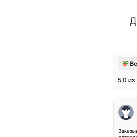
Д
Вс
5.0
из 
Заказыв