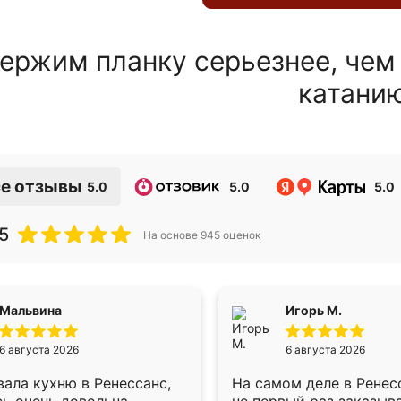
ержим планку серьезнее, чем
катани
е отзывы
5.0
5.0
5.0
5
На основе
945
оценок
Мальвина
Игорь М.
6 августа 2026
6 августа 2026
ала кухню в Ренессанс,
На самом деле в Ренес