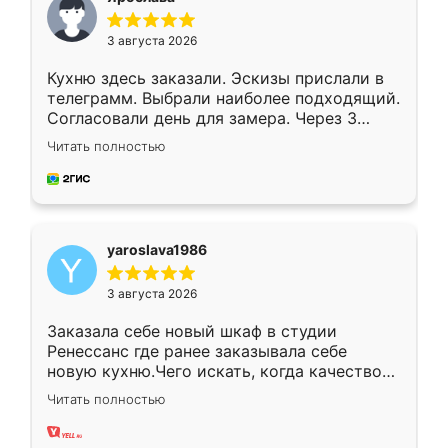
3 августа 2026
Кухню здесь заказали. Эскизы прислали в
телеграмм. Выбрали наиболее подходящий.
Согласовали день для замера. Через 3
недели кухня была уже готова. Остались
Читать полностью
довольны работой. Спасибо Ренессанс
мебель за качественную работу!
yaroslava1986
3 августа 2026
Заказала себе новый шкаф в студии
Ренессанс где ранее заказывала себе
новую кухню.Чего искать, когда качеством
вполне довольна. Служит кухня уже почти
Читать полностью
два года, нареканий нет.