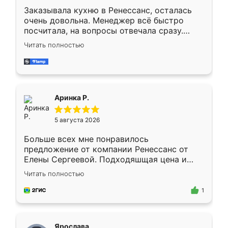
Заказывала кухню в Ренессанс, осталась
очень довольна. Менеджер всё быстро
посчитала, на вопросы отвечала сразу.
Замерщик приехал в субботу, подошёл к
Читать полностью
делу со всей ответственностью. Собрали
за день, ребята работали аккуратно, даже
пыли почти не было. Качество отличное,
ящики ходят плавно, ничего не скрипит.
Всё подошло как влитое.
Аринка Р.
5 августа 2026
Больше всех мне понравилось
предложение от компании Ренессанс от
Елены Сергеевой. Подходяшщая цена и
короткие сроки изготовления. Приехавший
Читать полностью
для замера сотрудник Владислав
предложил по моему эскизу самый
1
подходящий вариант шкафа. Немного его
видоизменил, получилось даже лучше, чем
я хотела.
Ярослава