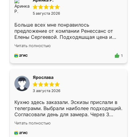
5 августа 2026
Больше всех мне понравилось
предложение от компании Ренессанс от
Елены Сергеевой. Подходяшщая цена и
короткие сроки изготовления. Приехавший
Читать полностью
для замера сотрудник Владислав
предложил по моему эскизу самый
1
подходящий вариант шкафа. Немного его
видоизменил, получилось даже лучше, чем
я хотела.
Ярослава
3 августа 2026
Кухню здесь заказали. Эскизы прислали в
телеграмм. Выбрали наиболее подходящий.
Согласовали день для замера. Через 3
недели кухня была уже готова. Остались
Читать полностью
довольны работой. Спасибо Ренессанс
мебель за качественную работу!