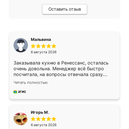
Оставить отзыв
Мальвина
6 августа 2026
Заказывала кухню в Ренессанс, осталась
очень довольна. Менеджер всё быстро
посчитала, на вопросы отвечала сразу.
Замерщик приехал в субботу, подошёл к
Читать полностью
делу со всей ответственностью. Собрали
за день, ребята работали аккуратно, даже
пыли почти не было. Качество отличное,
ящики ходят плавно, ничего не скрипит.
Всё подошло как влитое.
Игорь М.
6 августа 2026