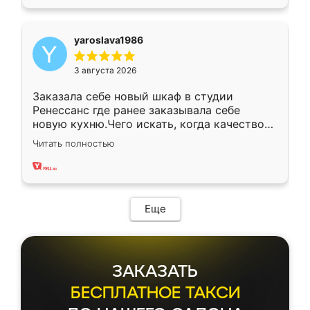
yaroslava1986
3 августа 2026
Заказала себе новый шкаф в студии
Ренессанс где ранее заказывала себе
новую кухню.Чего искать, когда качеством
вполне довольна. Служит кухня уже почти
Читать полностью
два года, нареканий нет.
Еще
ЗАКАЗАТЬ
БЕСПЛАТНОЕ ТАКСИ