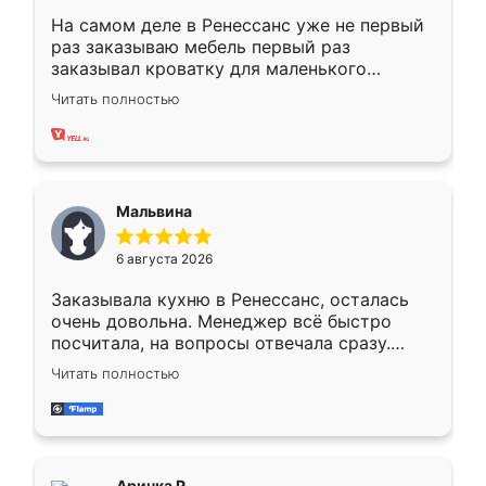
На самом деле в Ренессанс уже не первый
раз заказываю мебель первый раз
заказывал кроватку для маленького
ребёнка при его рождении ,во второй раз
Читать полностью
заказал шкаф-купе. По качеству очень
хорошее сборка достаточно быстрая,
также адекватные цены. До этого
сравнивал с разными конкурентами в этом
сегменте ,выбор у конкурентов куда
Мальвина
меньше, здесь же он более разнообразный.
Мне нравится ,если что-то потребуется из
6 августа 2026
мебели буду заказывать только здесь.
Заказывала кухню в Ренессанс, осталась
очень довольна. Менеджер всё быстро
посчитала, на вопросы отвечала сразу.
Замерщик приехал в субботу, подошёл к
Читать полностью
делу со всей ответственностью. Собрали
за день, ребята работали аккуратно, даже
пыли почти не было. Качество отличное,
ящики ходят плавно, ничего не скрипит.
Всё подошло как влитое.
Аринка Р.