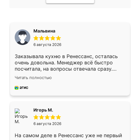
Мальвина
6 августа 2026
Заказывала кухню в Ренессанс, осталась
очень довольна. Менеджер всё быстро
посчитала, на вопросы отвечала сразу.
Замерщик приехал в субботу, подошёл к
Читать полностью
делу со всей ответственностью. Собрали
за день, ребята работали аккуратно, даже
пыли почти не было. Качество отличное,
ящики ходят плавно, ничего не скрипит.
Всё подошло как влитое.
Игорь М.
6 августа 2026
На самом деле в Ренессанс уже не первый