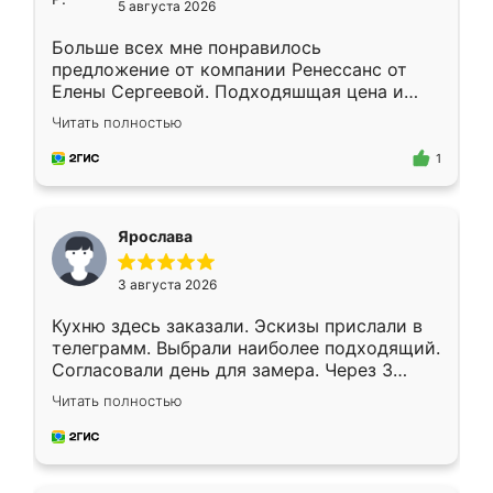
5 августа 2026
Больше всех мне понравилось
предложение от компании Ренессанс от
Елены Сергеевой. Подходяшщая цена и
короткие сроки изготовления. Приехавший
Читать полностью
для замера сотрудник Владислав
предложил по моему эскизу самый
1
подходящий вариант шкафа. Немного его
видоизменил, получилось даже лучше, чем
я хотела.
Ярослава
3 августа 2026
Кухню здесь заказали. Эскизы прислали в
телеграмм. Выбрали наиболее подходящий.
Согласовали день для замера. Через 3
недели кухня была уже готова. Остались
Читать полностью
довольны работой. Спасибо Ренессанс
мебель за качественную работу!