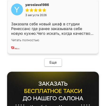
yaroslava1986
3 августа 2026
Заказала себе новый шкаф в студии
Ренессанс где ранее заказывала себе
новую кухню.Чего искать, когда качеством
вполне довольна. Служит кухня уже почти
Читать полностью
два года, нареканий нет.
Еще
ЗАКАЗАТЬ
БЕСПЛАТНОЕ ТАКСИ
ДО НАШЕГО САЛОНА