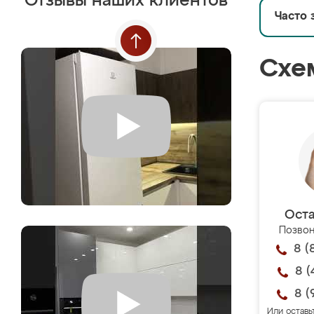
Отзывы наших клиентов
Часто 
Схе
Оста
Позвон
8 (
8 (
8 (
Или оставь