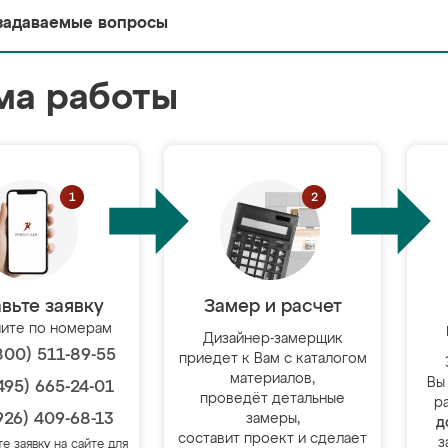
задаваемые вопросы
ма работы
вьте заявку
Замер и расчет
ите по номерам
Дизайнер-замерщик
800) 511-89-55
приедет к Вам с каталогом
материалов,
Вы
495) 665-24-01
проведёт детальные
р
926) 409-68-13
замеры,
д
составит проект и сделает
з
те заявку на сайте для