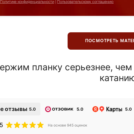
Политике конфиденциальности
|
Пользовательскому соглашению
ПОСМОТРЕТЬ МАТ
ержим планку серьезнее, чем
катани
е отзывы
5.0
5.0
5.0
5
На основе
945
оценок