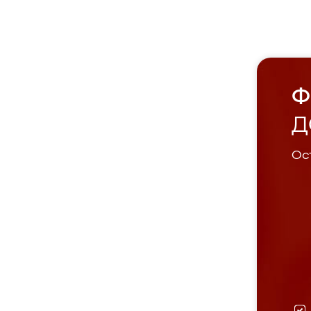
Ф
Д
Ост