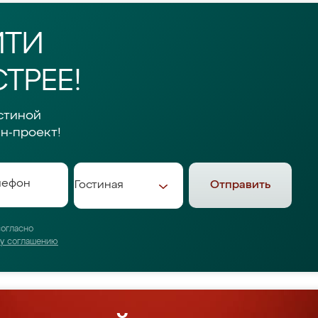
ЙТИ
ТРЕЕ!
стиной
н-проект!
Отправить
согласно
му соглашению